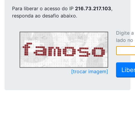
Para liberar o acesso
do IP
216.73.217.103
,
responda ao desafio abaixo.
Digite 
lado no
[trocar imagem]