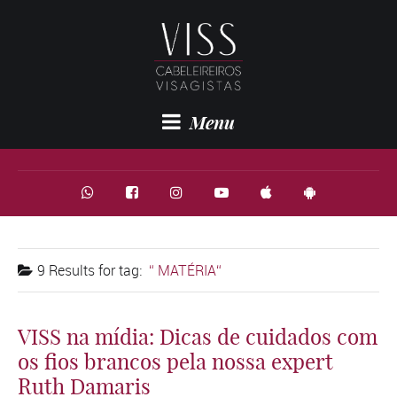
Menu
9 Results for
tag:
MATÉRIA
VISS na mídia: Dicas de cuidados com
os fios brancos pela nossa expert
Ruth Damaris