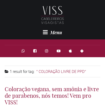
Menu
1 result for
tag:
COLORAÇÃO LIVRE DE PPD
Coloração vegana, sem amônia e livre
de parabenos, nós temos! Vem pro
VISS!