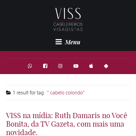
Menu
1 result for
tag:
cabelo colorido
VISS na mídia: Ruth Damaris no Você
Bonita, da TV Gazeta, com mais uma
novidade.