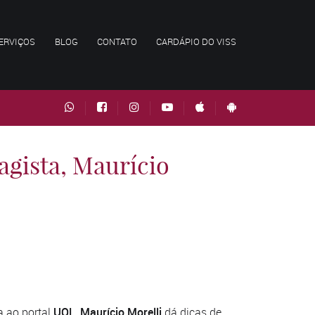
ERVIÇOS
BLOG
CONTATO
CARDÁPIO DO VISS
sagista, Maurício
ta ao portal
UOL
,
Maurício Morelli
dá dicas de