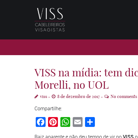
VISS na mídia: tem dic
Morelli, no UOL
viss
8 de dezembro de 2017
No comments
Compartilhe:
Facebook
Pinterest
WhatsApp
Email
Compartil
Raiz aparente e não deu tempo de vir no
VISS
ou