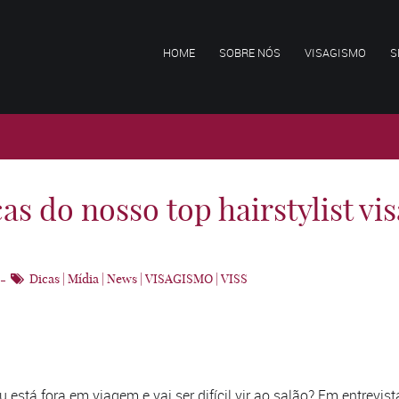
HOME
SOBRE NÓS
VISAGISMO
S
as do nosso top hairstylist vi
Dicas
|
Mídia
|
News
|
VISAGISMO
|
VISS
har
 está fora em viagem e vai ser difícil vir ao salão? Em entrevis