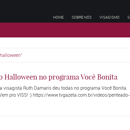
HOME
SOBRE NÓS
VISAGISMO
S
 halloween
 o Halloween no programa Você Bonita
a visagista Ruth Damaris deu todas no programa Você Bonita.
Vem pro VISS! :) https://www.tvgazeta.com.br/videos/penteado