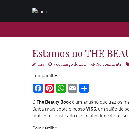
Estamos no THE BEA
viss
3 de março de 2017
No comments
Compartilhe:
Facebook
Pinterest
WhatsApp
Email
Compartil
O
The Beauty Book
é um anuário que traz os ma
Saiba mais sobre o nosso
VISS
, um salão de b
ambiente sofisticado e com atendimento person
Compartilhe: