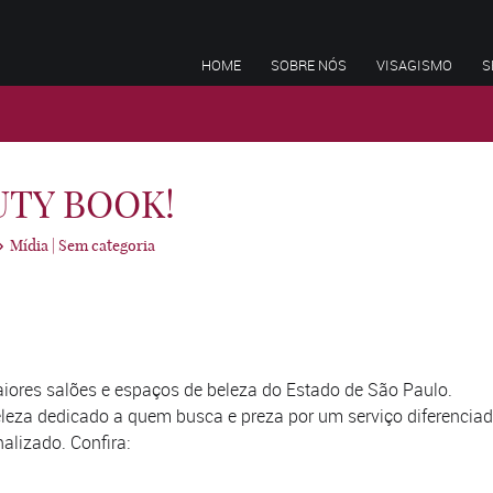
HOME
SOBRE NÓS
VISAGISMO
S
UTY BOOK!
Mídia
|
Sem categoria
har
iores salões e espaços de beleza do Estado de São Paulo.
eleza dedicado a quem busca e preza por um serviço diferencia
alizado. Confira: